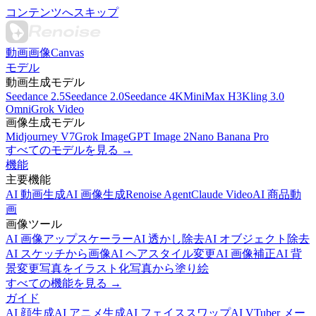
コンテンツへスキップ
動画
画像
Canvas
モデル
動画生成モデル
Seedance 2.5
Seedance 2.0
Seedance 4K
MiniMax H3
Kling 3.0
Omni
Grok Video
画像生成モデル
Midjourney V7
Grok Image
GPT Image 2
Nano Banana Pro
すべてのモデルを見る →
機能
主要機能
AI 動画生成
AI 画像生成
Renoise Agent
Claude Video
AI 商品動
画
画像ツール
AI 画像アップスケーラー
AI 透かし除去
AI オブジェクト除去
AI スケッチから画像
AI ヘアスタイル変更
AI 画像補正
AI 背
景変更
写真をイラスト化
写真から塗り絵
すべての機能を見る →
ガイド
AI 顔生成
AI アニメ生成
AI フェイススワップ
AI VTuber メー