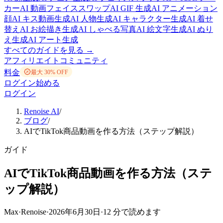
カー
AI 動画フェイススワップ
AI GIF 生成
AI アニメーション
顔
AI キス動画生成
AI 人物生成
AI キャラクター生成
AI 着せ
替え
AI お絵描き生成
AI しゃべる写真
AI 絵文字生成
AI ぬり
え生成
AI アート生成
すべてのガイドを見る →
アフィリエイト
コミュニティ
料金
最大 30% OFF
ログイン
始める
ログイン
Renoise AI
/
ブログ
/
AIでTikTok商品動画を作る方法（ステップ解説）
ガイド
AIでTikTok商品動画を作る方法（ステ
ップ解説）
Max
·
Renoise
·
2026年6月30日
·
12 分で読めます