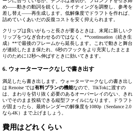
ージに合っているか、テンポは適切か。プロンプトを引き締
め——動きの動詞を鋭くし、ライティングを調整し、参考を
差し替え——再生成します。低解像度でドラフトを作れば、
詰めていくあいだの反復コストを安く抑えられます。
クリップは良いがもっと長さが要るときは、末尾に新しいク
リップをつなぎ合わせるのではなく、**continuation（続き生
成）**で最後のフレームから延長します。これで動きと舞台
が連続したまま保たれ、6秒のフックをより充実したまとま
りのために12秒へ伸ばすときに効いてきます。
6. ウォーターマークなしで書き出す
満足したら書き出します。ウォーターマークなしの書き出し
は Renoise では
有料プランの機能
なので、TikTokに渡すの
は、まわりを切り抜く必要のあるオーバーレイのない、きれ
いでそのまま投稿できる縦型ファイルになります。ドラフト
が固まったら、最終レンダーの解像度を1080p（Seedance 2.0
なら4K）まで上げましょう。
費用はどれくらい