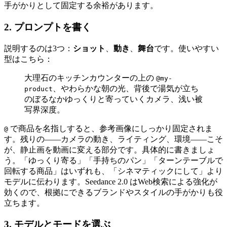
手がかりとして固定する余裕があります。
2. プロンプトを書く
説明するのは3つ：
ショット
、
動き
、
舞台
です。使いやすい
型はこちら：
大理石のキッチンカウンターの上の
@my-
、やわらかな朝の光、背後で湯気が立ち
product
のぼるなかゆっくりと寄っていくカメラ、浅い被
写界深度。
で商品を名指しすると、参考画像にしっかり固定されま
@
す。残りの——カメラの動き、ライティング、環境——こそ
が、静止画を動画に変える部分です。具体的に書きましょ
う。「ゆっくり寄る」「手持ちのパン」「ターンテーブルで
回転する商品」はいずれも、「シネマティックにして」より
モデルに伝わります。Seedance 2.0 はWeb検索による強化が
効くので、根拠にできるブランドやスタイルの手がかりも役
立ちます。
3. モデルとモードを選ぶ