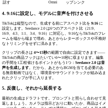
Omni
話す
ップシンク
4. 9:16に設定し、モデルに音声を付けさせる
TikTokは縦型なので、生成する前にアスペクト比を
9:16
に
設定します。Seedance 2.0 は6つのアスペクト比（21:9、
16:9、4:3、1:1、3:4、9:16）に対応し、9:16ならTikTokのフレ
ームを端から端まで埋め、あとからレターボックスや不格好
なトリミングをせずに済みます。
クリップの長さは
4〜15秒
の範囲で自由に設定できます——
TikTokの商品フックはたいてい6〜10秒に収まります。編集
の手間を1工程省けるポイントがもう1つ：
Seedance 2.0 は音
声を生成します
。だから、あとからBGMを当てる必要のあ
る無音動画ではなく、環境音やサウンドトラックが組み込ま
れたクリップが手に入ります。
5. 反復し、それから延長する
最初の生成はドラフトです。プロンプトと照らし合わせて見
返しましょう。カメラは指示どおりに動いたか、商品はイメ