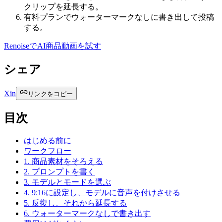
クリップを延長する。
有料プランでウォーターマークなしに書き出して投稿
する。
RenoiseでAI商品動画を試す
シェア
X
in
リンクをコピー
目次
はじめる前に
ワークフロー
1. 商品素材をそろえる
2. プロンプトを書く
3. モデルとモードを選ぶ
4. 9:16に設定し、モデルに音声を付けさせる
5. 反復し、それから延長する
6. ウォーターマークなしで書き出す