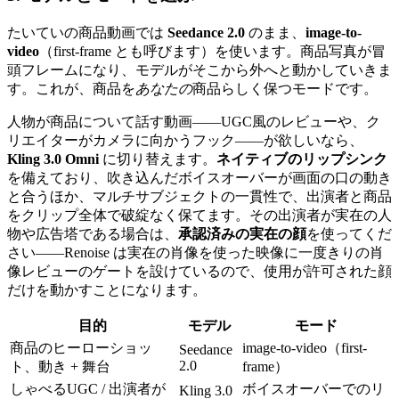
たいていの商品動画では
Seedance 2.0
のまま、
image-to-
video
（first-frame とも呼びます）を使います。商品写真が冒
頭フレームになり、モデルがそこから外へと動かしていきま
す。これが、商品を
あなたの
商品らしく保つモードです。
人物が商品について話す動画——UGC風のレビューや、ク
リエイターがカメラに向かうフック——が欲しいなら、
Kling 3.0 Omni
に切り替えます。
ネイティブのリップシンク
を備えており、吹き込んだボイスオーバーが画面の口の動き
と合うほか、マルチサブジェクトの一貫性で、出演者と商品
をクリップ全体で破綻なく保てます。その出演者が実在の人
物や広告塔である場合は、
承認済みの実在の顔
を使ってくだ
さい——Renoise は実在の肖像を使った映像に一度きりの肖
像レビューのゲートを設けているので、使用が許可された顔
だけを動かすことになります。
目的
モデル
モード
商品のヒーローショッ
image-to-video（first-
Seedance
2.0
ト、動き + 舞台
frame）
しゃべるUGC / 出演者が
ボイスオーバーでのリ
Kling 3.0