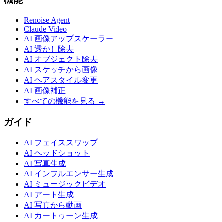
Renoise Agent
Claude Video
AI 画像アップスケーラー
AI 透かし除去
AI オブジェクト除去
AI スケッチから画像
AI ヘアスタイル変更
AI 画像補正
すべての機能を見る →
ガイド
AI フェイススワップ
AI ヘッドショット
AI 写真生成
AI インフルエンサー生成
AI ミュージックビデオ
AI アート生成
AI 写真から動画
AI カートゥーン生成