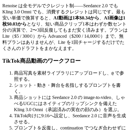
Renoise は全モデルでクレジット制——Seedance 2.0 でも
Kling 3.0 Omni でも、消費するクレジットは同じです。最も
安い単価で換算すると、
AI動画は1本$0.34から
、
AI画像は1
枚$0.03から
となり、短い商品クリップ1本はわずか数セント
分の演算で、2〜3回反復してもまだ安く済みます。プランは
Lite（$5 / 300©）から Advanced（$200 / 14,000©）まで。無
料プランはありませんが、Lite を1回チャージするだけでた
くさんのドラフトをまかなえます。
TikTok商品動画のワークフロー
商品写真を素材ライブラリにアップロードし、
で参
@
照する。
ショット・動き・舞台を名指しするプロンプトを書
く。
商品ショットには Seedance 2.0 の image-to-video、しゃ
べるUGCにはネイティブのリップシンクを備えた
Kling 3.0 Omni（承認済みの実在の顔のみ）を選ぶ。
TikTok向けに9:16へ設定し、Seedance 2.0 に音声を生成
させる。
プロンプトを反復し、continuation でつなぎ合わせずに