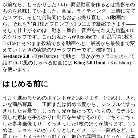
以前なら、しっかりしたTikTok商品動画を作るとは撮影その
ものを意味していました。商品、ライティング、三脚に立て
たスマホ、そして何時間にもおよぶ撮り直し。AI動画な
ら、それを写真1枚とプロンプト1つにまで凝縮できます——
そして仕上がるのは、動き・舞台・音声をそなえた縦型9:16
のクリップです。これは私たちがRenoiseで、商品写真1枚を
TikTokにそのまま投稿できる動画へと、最初から最後まで変
えていくときの実際のワークフローです。標準では
Seedance 2.0
（ByteDance）で動き、誰かがカメラに向かって
話すUGC風のしゃべる動画には
Kling 3.0 Omni
（Kuaishou）
を使います。
はじめる前に
うまく進めるためのポイントが2つあります。1つめは、きれ
いな商品写真——正面または斜め45度から、シンプルですっ
きりした背景で、しっかり光が当たっているもの。モデルは
渡した素材を手がかりに動画を生成するので、ごちゃごちゃ
した参考画像より、くっきりした1枚のほうが勝ります。2つ
めは、ショットのざっくりとしたイメージ——商品をどこに
置くか、カメラがどう動くか、舞台の雰囲気はどうか。台本