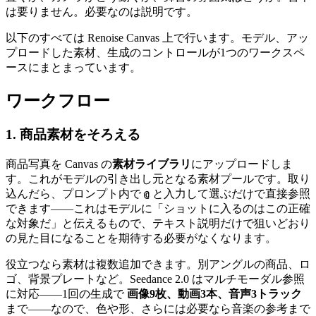
は要りません。必要なのは説明です。
以下のすべては Renoise Canvas 上で行います。モデル、アッ
プロードした素材、生成のコントロールが1つのワークスペ
ースにまとまっています。
ワークフロー
1. 商品素材をそろえる
商品写真を Canvas の
素材ライブラリ
にアップロードしま
す。これがモデルの引き出し元となる素材プールです。取り
込んだら、プロンプト内で
と入力して選ぶだけで直接参照
@
できます——これはモデルに「ショットに入るのはこの正確
な対象だ」と伝えるもので、テキスト説明だけで狙いどおり
の見た目になることを期待する必要がなくなります。
役立つなら素材は複数追加できます。別アングルの商品、ロ
ゴ、背景プレートなど。Seedance 2.0 はマルチモーダル参照
に対応——1回の生成で
画像9枚、動画3本、音声3トラック
まで——なので、色や形、さらには必要なら音楽の参考まで