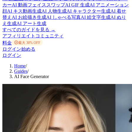
カー
AI 動画フェイススワップ
AI GIF 生成
AI アニメーション
顔
AI キス動画生成
AI 人物生成
AI キャラクター生成
AI 着せ
替え
AI お絵描き生成
AI しゃべる写真
AI 絵文字生成
AI ぬり
え生成
AI アート生成
すべてのガイドを見る →
アフィリエイト
コミュニティ
料金
最大 30% OFF
ログイン
始める
ログイン
Home
/
Guides
/
AI Face Generator