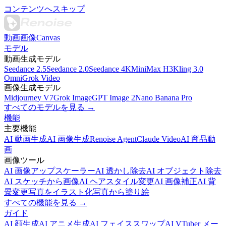
コンテンツへスキップ
動画
画像
Canvas
モデル
動画生成モデル
Seedance 2.5
Seedance 2.0
Seedance 4K
MiniMax H3
Kling 3.0
Omni
Grok Video
画像生成モデル
Midjourney V7
Grok Image
GPT Image 2
Nano Banana Pro
すべてのモデルを見る →
機能
主要機能
AI 動画生成
AI 画像生成
Renoise Agent
Claude Video
AI 商品動
画
画像ツール
AI 画像アップスケーラー
AI 透かし除去
AI オブジェクト除去
AI スケッチから画像
AI ヘアスタイル変更
AI 画像補正
AI 背
景変更
写真をイラスト化
写真から塗り絵
すべての機能を見る →
ガイド
AI 顔生成
AI アニメ生成
AI フェイススワップ
AI VTuber メー