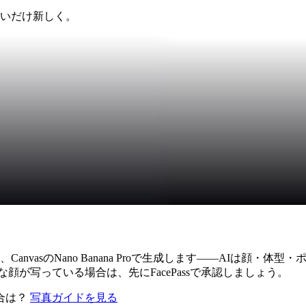
装いだけ新しく。
nvasのNano Banana Proで生成します——AIは顔
が写っている場合は、先にFacePassで承認しましょう。
合は？
写真ガイドを見る