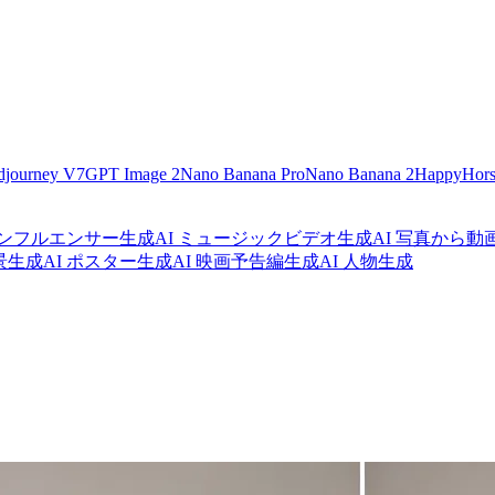
djourney V7
GPT Image 2
Nano Banana Pro
Nano Banana 2
HappyHors
 インフルエンサー生成
AI ミュージックビデオ生成
AI 写真から動
背景生成
AI ポスター生成
AI 映画予告編生成
AI 人物生成