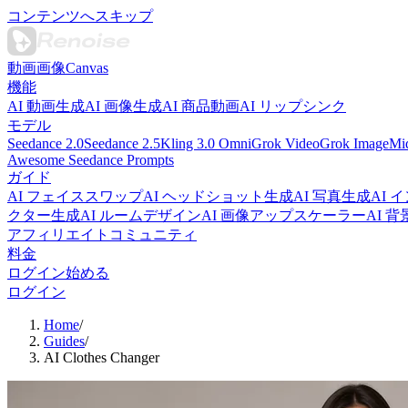
コンテンツへスキップ
動画
画像
Canvas
機能
AI 動画生成
AI 画像生成
AI 商品動画
AI リップシンク
モデル
Seedance 2.0
Seedance 2.5
Kling 3.0 Omni
Grok Video
Grok Image
Mi
Awesome Seedance Prompts
ガイド
AI フェイススワップ
AI ヘッドショット生成
AI 写真生成
AI
クター生成
AI ルームデザイン
AI 画像アップスケーラー
AI 
アフィリエイト
コミュニティ
料金
ログイン
始める
ログイン
Home
/
Guides
/
AI Clothes Changer