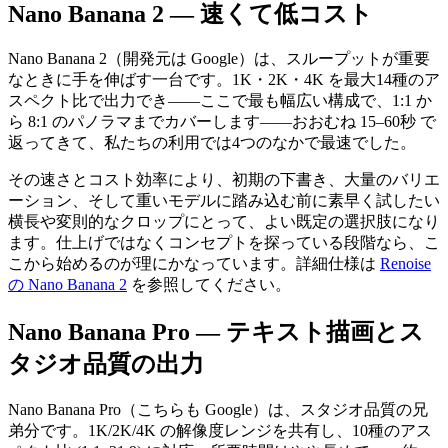
Nano Banana 2 — 速くて低コスト
Nano Banana 2（開発元は Google）は、スループットが重要
なときに手を伸ばす一台です。1K・2K・4K を最大14種のア
スペクト比で出力でき——ここで最も幅広い構成で、1:1 か
ら 8:1 のパノラマまでカバーします——おおむね 15–60秒 で
返ってきて、私たちの利用では4つのなかで最速でした。
その速さとコスト効率により、初期の下書き、大量のバリエ
ーション、そして重いモデルに踏み込む前に素早く試したい
横長や変則的なクロップにとって、よい既定の選択肢になり
ます。仕上げではなくコンセプトを探っている段階なら、こ
こから始めるのが理にかなっています。詳細仕様は
Renoise
の Nano Banana 2
を参照してください。
Nano Banana Pro — テキスト描画とス
タジオ品質の出力
Nano Banana Pro（こちらも Google）は、スタジオ品質の兄
弟分です。1K/2K/4K の解像度レンジを共有し、10種のアス