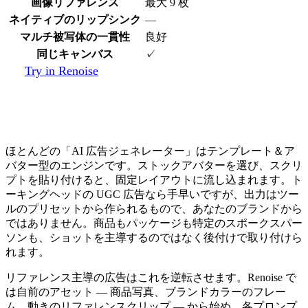
画像リファレンス
最大 9 枚
ネイティブのリップシンク
—
マルチ被写体の一貫性
良好
同じキャンバス
✓
Try in Renoise
テンプレート広告ツール vs リファレン
ス主導の広告
ほとんどの「AI 広告ジェネレーター」はテンプレート＆ア
バター型のエンジンです。ストックアバターを選び、スクリ
プトを貼り付けると、固定レイアウトに流し込まれます。ト
ーキングヘッドの UGC 広告なら手早いですが、出力はツー
ルのプリセットから作られるもので、あなたのブランドから
ではありません。商品もパッケージも特定のスポークスパー
ソンも、ショットを主導するのではなく後付けで取り付けら
れます。
リファレンス主導の広告はこれを逆転させます。Renoise で
は自前のアセット — 商品写真、ブランドカラーのフレー
ム、動きのリファレンスクリップ — から始め、各プロンプ