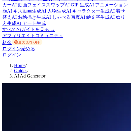
カー
AI 動画フェイススワップ
AI GIF 生成
AI アニメーション
顔
AI キス動画生成
AI 人物生成
AI キャラクター生成
AI 着せ
替え
AI お絵描き生成
AI しゃべる写真
AI 絵文字生成
AI ぬり
え生成
AI アート生成
すべてのガイドを見る →
アフィリエイト
コミュニティ
料金
最大 30% OFF
ログイン
始める
ログイン
Home
/
Guides
/
AI Ad Generator