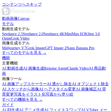
コンテンツへスキップ
動画
画像
Canvas
モデル
動画生成モデル
Seedance 2.5
Seedance 2.0
Seedance 4K
MiniMax H3
Kling 3.0
Omni
Grok Video
画像生成モデル
Midjourney V7
Grok Image
GPT Image 2
Nano Banana Pro
すべてのモデルを見る →
機能
主要機能
AI 動画生成
AI 画像生成
Renoise Agent
Claude Video
AI 商品動
画
画像ツール
AI 画像アップスケーラー
AI 透かし除去
AI オブジェクト除去
AI スケッチから画像
AI ヘアスタイル変更
AI 画像補正
AI 背
景変更
写真をイラスト化
写真から塗り絵
すべての機能を見る →
ガイド
AI 顔生成
AI アニメ生成
AI フェイススワップ
AI VTuber メー