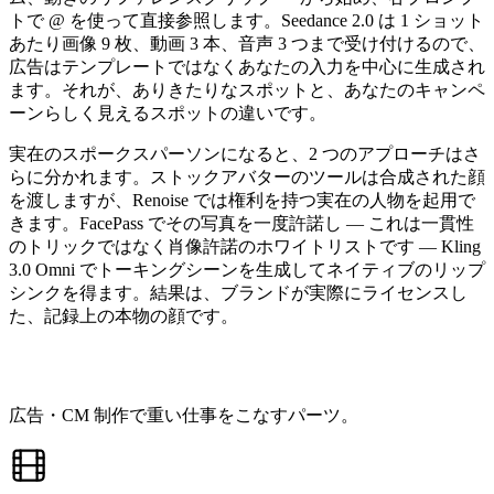
トで @ を使って直接参照します。Seedance 2.0 は 1 ショット
あたり画像 9 枚、動画 3 本、音声 3 つまで受け付けるので、
広告はテンプレートではなくあなたの入力を中心に生成され
ます。それが、ありきたりなスポットと、あなたのキャンペ
ーンらしく見えるスポットの違いです。
実在のスポークスパーソンになると、2 つのアプローチはさ
らに分かれます。ストックアバターのツールは合成された顔
を渡しますが、Renoise では権利を持つ実在の人物を起用で
きます。FacePass でその写真を一度許諾し — これは一貫性
のトリックではなく肖像許諾のホワイトリストです — Kling
3.0 Omni でトーキングシーンを生成してネイティブのリップ
シンクを得ます。結果は、ブランドが実際にライセンスし
た、記録上の本物の顔です。
このフローで使う機能
広告・CM 制作で重い仕事をこなすパーツ。