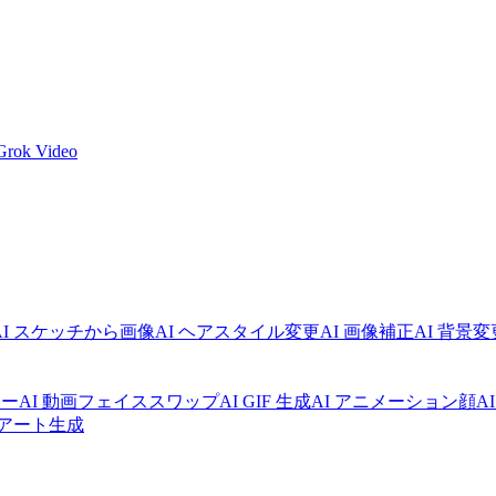
Grok Video
AI スケッチから画像
AI ヘアスタイル変更
AI 画像補正
AI 背景変
カー
AI 動画フェイススワップ
AI GIF 生成
AI アニメーション顔
A
I アート生成