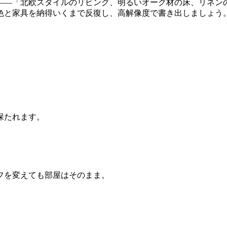
スタイルのリビング、明るいオーク材の床、リネンのソファ」。Reno
色と家具を納得いくまで反復し、高解像度で書き出しましょう
保たれます。
フを変えても部屋はそのまま。