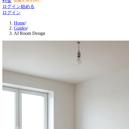
料金
最大 30% OFF
ログイン
始める
ログイン
Home
/
Guides
/
AI Room Design