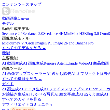
コンテンツへスキップ
動画
画像
Canvas
モデル
動画生成モデル
Seedance 2.5
Seedance 2.0
Seedance 4K
MiniMax H3
Kling 3.0 Omni
画像生成モデル
Midjourney V7
Grok Image
GPT Image 2
Nano Banana Pro
すべてのモデルを見る →
機能
主要機能
AI 動画生成
AI 画像生成
Renoise Agent
Claude Video
AI 商品動画
画像ツール
AI 画像アップスケーラー
AI 透かし除去
AI オブジェクト除去
すべての機能を見る →
ガイド
AI 顔生成
AI アニメ生成
AI フェイススワップ
AI VTuber メー
お絵描き生成
AI しゃべる写真
AI 絵文字生成
AI ぬりえ生成
A
すべてのガイドを見る →
アフィリエイト
コミュニティ