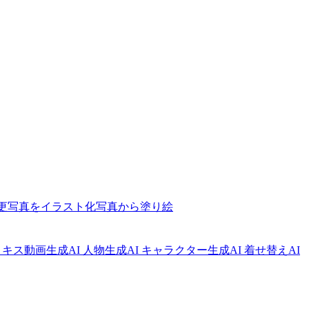
更
写真をイラスト化
写真から塗り絵
I キス動画生成
AI 人物生成
AI キャラクター生成
AI 着せ替え
AI