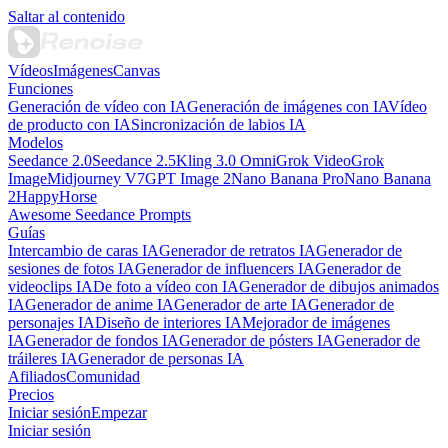
Saltar al contenido
Vídeos
Imágenes
Canvas
Funciones
Generación de vídeo con IA
Generación de imágenes con IA
Vídeo
de producto con IA
Sincronización de labios IA
Modelos
Seedance 2.0
Seedance 2.5
Kling 3.0 Omni
Grok Video
Grok
Image
Midjourney V7
GPT Image 2
Nano Banana Pro
Nano Banana
2
HappyHorse
Awesome Seedance Prompts
Guías
Intercambio de caras IA
Generador de retratos IA
Generador de
sesiones de fotos IA
Generador de influencers IA
Generador de
videoclips IA
De foto a vídeo con IA
Generador de dibujos animados
IA
Generador de anime IA
Generador de arte IA
Generador de
personajes IA
Diseño de interiores IA
Mejorador de imágenes
IA
Generador de fondos IA
Generador de pósters IA
Generador de
tráileres IA
Generador de personas IA
Afiliados
Comunidad
Precios
Iniciar sesión
Empezar
Iniciar sesión