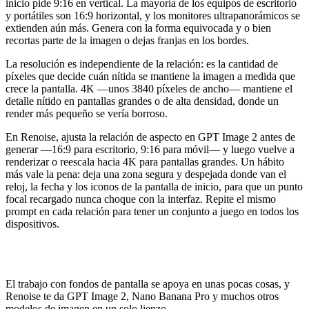
inicio pide 9:16 en vertical. La mayoría de los equipos de escritorio
y portátiles son 16:9 horizontal, y los monitores ultrapanorámicos se
extienden aún más. Genera con la forma equivocada y o bien
recortas parte de la imagen o dejas franjas en los bordes.
La resolución es independiente de la relación: es la cantidad de
píxeles que decide cuán nítida se mantiene la imagen a medida que
crece la pantalla. 4K —unos 3840 píxeles de ancho— mantiene el
detalle nítido en pantallas grandes o de alta densidad, donde un
render más pequeño se vería borroso.
En Renoise, ajusta la relación de aspecto en GPT Image 2 antes de
generar —16:9 para escritorio, 9:16 para móvil— y luego vuelve a
renderizar o reescala hacia 4K para pantallas grandes. Un hábito
más vale la pena: deja una zona segura y despejada donde van el
reloj, la fecha y los iconos de la pantalla de inicio, para que un punto
focal recargado nunca choque con la interfaz. Repite el mismo
prompt en cada relación para tener un conjunto a juego en todos los
dispositivos.
Funciones de Renoise utilizadas
El trabajo con fondos de pantalla se apoya en unas pocas cosas, y
Renoise te da GPT Image 2, Nano Banana Pro y muchos otros
modelos de imagen en un solo lienzo.