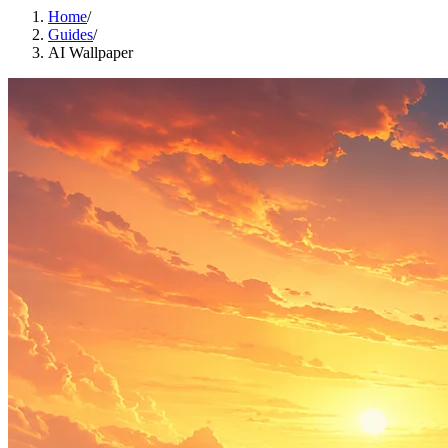
Home
/
Guides
/
AI Wallpaper