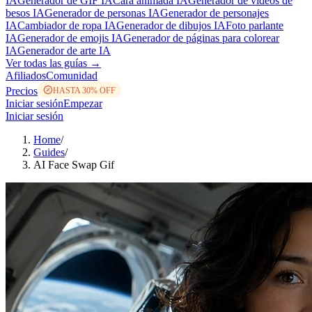
IA
Generador de GIF IA
Cara animada IA
Generador de vídeos de
besos IA
Generador de personas IA
Generador de personajes
IA
Cambiador de ropa IA
Generador de dibujos IA
Foto parlante
IA
Generador de emojis IA
Generador de páginas para colorear
IA
Generador de arte IA
Ver todas las guías →
Afiliados
Comunidad
Precios
HASTA 30% OFF
Iniciar sesión
Empezar
Iniciar sesión
Home
/
Guides
/
AI Face Swap Gif