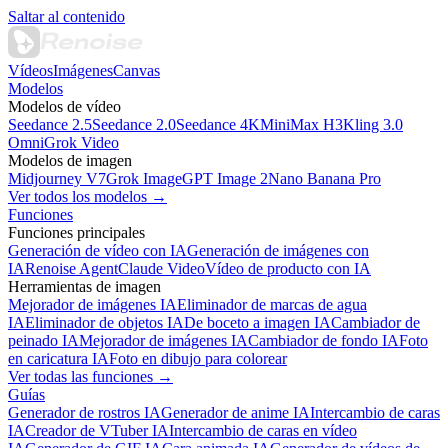
Saltar al contenido
Vídeos
Imágenes
Canvas
Modelos
Modelos de vídeo
Seedance 2.5
Seedance 2.0
Seedance 4K
MiniMax H3
Kling 3.0
Omni
Grok Video
Modelos de imagen
Midjourney V7
Grok Image
GPT Image 2
Nano Banana Pro
Ver todos los modelos →
Funciones
Funciones principales
Generación de vídeo con IA
Generación de imágenes con
IA
Renoise Agent
Claude Video
Vídeo de producto con IA
Herramientas de imagen
Mejorador de imágenes IA
Eliminador de marcas de agua
IA
Eliminador de objetos IA
De boceto a imagen IA
Cambiador de
peinado IA
Mejorador de imágenes IA
Cambiador de fondo IA
Foto
en caricatura IA
Foto en dibujo para colorear
Ver todas las funciones →
Guías
Generador de rostros IA
Generador de anime IA
Intercambio de caras
IA
Creador de VTuber IA
Intercambio de caras en vídeo