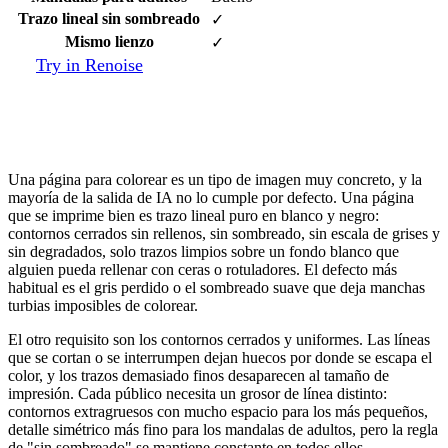
Trazo lineal sin sombreado
✓
Mismo lienzo
✓
Try in Renoise
Qué hace que una página para colorear
sea imprimible
Una página para colorear es un tipo de imagen muy concreto, y la
mayoría de la salida de IA no lo cumple por defecto. Una página
que se imprime bien es trazo lineal puro en blanco y negro:
contornos cerrados sin rellenos, sin sombreado, sin escala de grises y
sin degradados, solo trazos limpios sobre un fondo blanco que
alguien pueda rellenar con ceras o rotuladores. El defecto más
habitual es el gris perdido o el sombreado suave que deja manchas
turbias imposibles de colorear.
El otro requisito son los contornos cerrados y uniformes. Las líneas
que se cortan o se interrumpen dejan huecos por donde se escapa el
color, y los trazos demasiado finos desaparecen al tamaño de
impresión. Cada público necesita un grosor de línea distinto:
contornos extragruesos con mucho espacio para los más pequeños,
detalle simétrico más fino para los mandalas de adultos, pero la regla
de "sin sombreado" se mantiene constante en todos ellos.