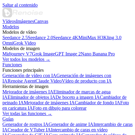
Saltar al contenido
Vídeos
Imágenes
Canvas
Modelos
Modelos de vídeo
Seedance 2.5
Seedance 2.0
Seedance 4K
MiniMax H3
Kling 3.0
Omni
Grok Video
Modelos de imagen
Midjourney V7
Grok Image
GPT Image 2
Nano Banana Pro
Ver todos los modelos →
Funciones
Funciones principales
Generación de vídeo con IA
Generación de imágenes con
IA
Renoise Agent
Claude Video
Vídeo de producto con IA
Herramientas de imagen
Mejorador de imágenes IA
Eliminador de marcas de agua
IA
Eliminador de objetos IA
De boceto a imagen IA
Cambiador de
peinado IA
Mejorador de imágenes IA
Cambiador de fondo IA
Foto
en caricatura IA
Foto en dibujo para colorear
Ver todas las funciones →
Guías
Generador de rostros IA
Generador de anime IA
Intercambio de caras
IA
Creador de VTuber IA
Intercambio de caras en vídeo