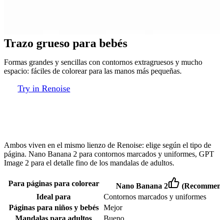
Trazo grueso para bebés
Formas grandes y sencillas con contornos extragruesos y mucho
espacio: fáciles de colorear para las manos más pequeñas.
Try in Renoise
Qué modelo elegir para una página para
colorear
Ambos viven en el mismo lienzo de Renoise: elige según el tipo de
página. Nano Banana 2 para contornos marcados y uniformes, GPT
Image 2 para el detalle fino de los mandalas de adultos.
Para páginas para colorear
Nano Banana 2
(Recommen
Ideal para
Contornos marcados y uniformes
Páginas para niños y bebés
Mejor
Mandalas para adultos
Bueno