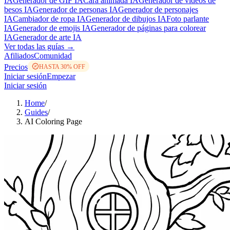
IA
Generador de GIF IA
Cara animada IA
Generador de vídeos de
besos IA
Generador de personas IA
Generador de personajes
IA
Cambiador de ropa IA
Generador de dibujos IA
Foto parlante
IA
Generador de emojis IA
Generador de páginas para colorear
IA
Generador de arte IA
Ver todas las guías →
Afiliados
Comunidad
Precios
HASTA 30% OFF
Iniciar sesión
Empezar
Iniciar sesión
Home
/
Guides
/
AI Coloring Page