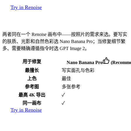
Try in Renoise
修复该选哪个模型
两者同在一个 Renoise 画布中——按照片的需求来选。要写实
的肤质、光影和自然色彩选 Nano Banana Pro；当修复细节繁
多、需要精确遵循指令时选 GPT Image 2。
用于修复
Nano Banana Pro
(Recomme
最擅长
写实面孔与色彩
上色
最佳
参考图
多张参考
最高 4K 导出
✓
同一画布
✓
Try in Renoise
修复和上色老照片，有什么不同