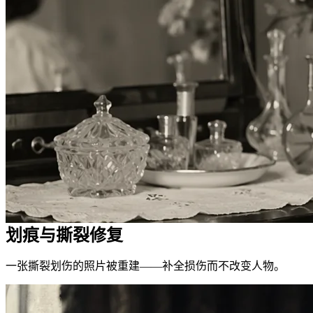
划痕与撕裂修复
一张撕裂划伤的照片被重建——补全损伤而不改变人物。