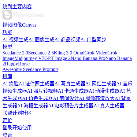
跳到主要内容
视频
图像
Canvas
功能
AI 视频生成
AI 图像生成
AI 商品视频
AI 口型同步
模型
Seedance 2.0
Seedance 2.5
Kling 3.0 Omni
Grok Video
Grok
Image
Midjourney V7
GPT Image 2
Nano Banana Pro
Nano Banana
2
HappyHorse
Awesome Seedance Prompts
指南
AI 换脸
AI 证件照生成器
AI 写真生成器
AI 网红生成器
AI 音乐
视频生成器
AI 照片转视频
AI 卡通生成器
AI 动漫生成器
AI 艺
术生成器
AI 角色生成器
AI 房间设计
AI 图像高清放大
AI 背景
生成器
AI 海报生成器
AI 电影预告片生成器
AI 真人生成器
联盟计划
社区
定价
登录
开始使用
登录