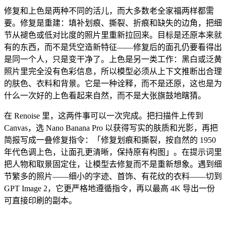
修复和上色是两种不同的活儿，而大多数老全家福两样都需
要。修复是重建：填补划痕、撕裂、折痕和缺失的边角，把细
节从褪色或低对比度的照片里重新拉回来。目标是还原本来就
有的东西，而不是凭空造新特征——修复后的面孔仍要看得出
是同一个人，只是变干净了。上色是另一类工作：黑白或泛黄
照片里完全没有色彩信息，所以模型必须从上下文推断出合理
的肤色、衣料和背景。它是一种诠释，而不是还原，这也是为
什么一次好的上色看起来自然，而不是大张旗鼓地瞎猜。
在 Renoise 里，这两件事可以一次完成。把扫描件上传到
Canvas，选 Nano Banana Pro 以获得写实的肤质和光影，再把
简报写成一叠修复指令：「修复划痕和撕裂，按自然的 1950
年代色调上色，让面孔更清晰，保持原有构图」。在提示词里
把人物和取景固定住，让模型去修复而不是重新想象。遇到细
节繁多的照片——细小的字迹、首饰、有花纹的衣料——切到
GPT Image 2，它更严格地遵循指令，再以最高 4K 导出一份
可直接印刷的副本。
用到的 Renoise 能力