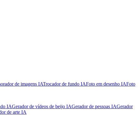
orador de imagens IA
Trocador de fundo IA
Foto em desenho IA
Foto
ado IA
Gerador de vídeos de beijo IA
Gerador de pessoas IA
Gerador
or de arte IA