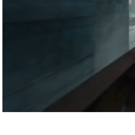
Renoise vs PixVerse:
uma alternativa de vídeo com IA multimodel