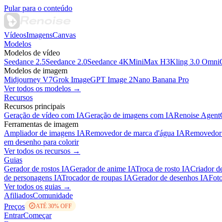
Pular para o conteúdo
Vídeos
Imagens
Canvas
Modelos
Modelos de vídeo
Seedance 2.5
Seedance 2.0
Seedance 4K
MiniMax H3
Kling 3.0 Omni
Modelos de imagem
Midjourney V7
Grok Image
GPT Image 2
Nano Banana Pro
Ver todos os modelos →
Recursos
Recursos principais
Geração de vídeo com IA
Geração de imagens com IA
Renoise Agent
Ferramentas de imagem
Ampliador de imagens IA
Removedor de marca d'água IA
Removedor 
em desenho para colorir
Ver todos os recursos →
Guias
Gerador de rostos IA
Gerador de anime IA
Troca de rosto IA
Criador d
de personagens IA
Trocador de roupas IA
Gerador de desenhos IA
Foto
Ver todos os guias →
Afiliados
Comunidade
Preços
ATÉ 30% OFF
Entrar
Começar