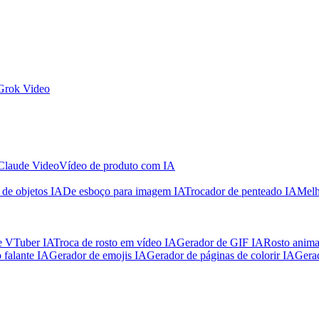
Grok Video
Claude Video
Vídeo de produto com IA
de objetos IA
De esboço para imagem IA
Trocador de penteado IA
Melh
e VTuber IA
Troca de rosto em vídeo IA
Gerador de GIF IA
Rosto anim
 falante IA
Gerador de emojis IA
Gerador de páginas de colorir IA
Gerad