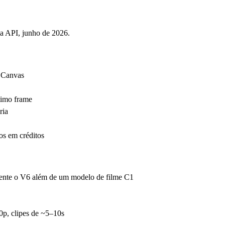
da API, junho de 2026.
 Canvas
timo frame
ria
s em créditos
cente o V6 além de um modelo de filme C1
0p, clipes de ~5–10s