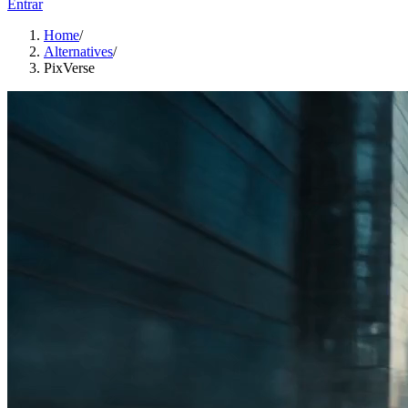
Entrar
Home
/
Alternatives
/
PixVerse