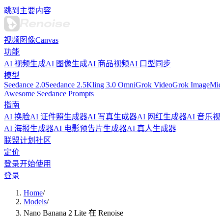
跳到主要内容
视频
图像
Canvas
功能
AI 视频生成
AI 图像生成
AI 商品视频
AI 口型同步
模型
Seedance 2.0
Seedance 2.5
Kling 3.0 Omni
Grok Video
Grok Image
Mi
Awesome Seedance Prompts
指南
AI 换脸
AI 证件照生成器
AI 写真生成器
AI 网红生成器
AI 音乐
AI 海报生成器
AI 电影预告片生成器
AI 真人生成器
联盟计划
社区
定价
登录
开始使用
登录
Home
/
Models
/
Nano Banana 2 Lite 在 Renoise