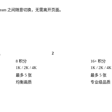
 2 和 Seedream 之间随意切换，无需离开页面。
2
)
8 积分
16+ 积分
1K / 2K / 4K
1K / 2K / 4K
最多 5 张
最多 5 张
均衡画质
专业级品质